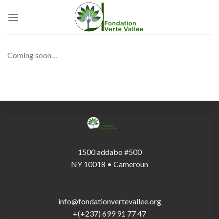
Skip
to
content
Coming soon…
1500 addabo #500
NY 10018 • Cameroun
info@fondationvertevallee.org
+(+237) 699 91 77 47