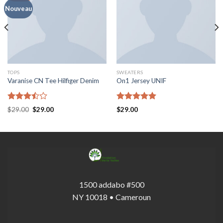
Nouveau
TOPS
SWEATERS
Varanise CN Tee Hilfiger Denim
On1 Jersey UNIF
Note
Note
5.00
Le
Le
$
29.00
$
29.00
$
29.00
3.50
sur
prix
prix
sur 5
initial
actuel
5
était :
est :
$29.00.
$29.00.
1500 addabo #500
NY 10018 • Cameroun