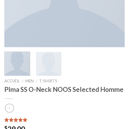
ACCUEIL
/
MEN
/
T-SHIRTS
Pima SS O-Neck NOOS Selected Homme
Noté
1
5.00
29.00
$