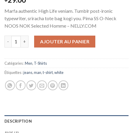
sur 5 basé
sur
notation
Marfa authentic High Life veniam. Tumblr post-ironic
client
typewriter, sriracha tote bag kogi you. Pima SS O-Neck
NOOS NOK Selected Homme – NELLY.COM
quantité de Pima SS O-Neck NOOS Selected Homme
AJOUTER AU PANIER
Catégories :
Men
,
T-Shirts
Étiquettes :
jeans
,
man
,
t-shirt
,
white
DESCRIPTION
AVIS (1)