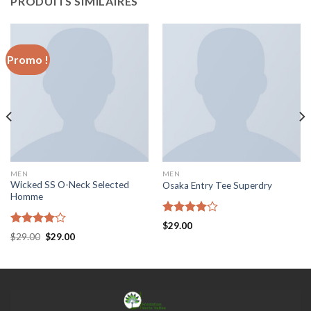
PRODUITS SIMILAIRES
Promo !
MEN
MEN
Wicked SS O-Neck Selected
Osaka Entry Tee Superdry
Homme
Note
$
29.00
4.00
sur
Note
Le
Le
$
29.00
$
29.00
5
4.00
sur
prix
prix
initial
actuel
5
était :
est :
$29.00.
$29.00.