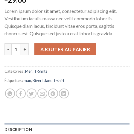
3.67
sur
5 basé
Lorem ipsum dolor sit amet, consectetur adipiscing elit.
sur
notations
Vestibulum iaculis massa nec velit commodo lobortis.
client
Quisque diam lacus, tincidunt vitae eros porta, sagittis
rhoncus est. Quisque sed justo a erat lobortis gravida.
quantité de SS Crew California Sub River Island
AJOUTER AU PANIER
Catégories :
Men
,
T-Shirts
Étiquettes :
man
,
River Island
,
t-shirt
DESCRIPTION