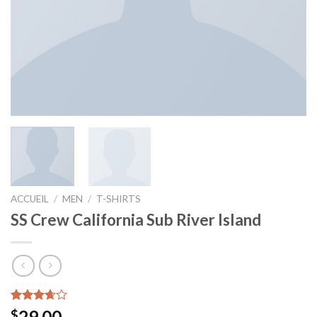
ACCUEIL
/
MEN
/
T-SHIRTS
SS Crew California Sub River Island
Noté
3
29.00
$